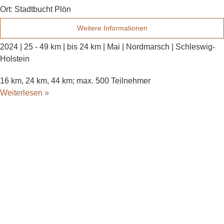
Ort:
Stadtbucht Plön
Weitere Informationen
2024 | 25 - 49 km | bis 24 km | Mai | Nordmarsch | Schleswig-
Holstein
16 km, 24 km, 44 km; max. 500 Teilnehmer
Weiterlesen »
bodenständig.com
Facebook
Instagram
Envelope
info@bodenständig.com
Blogbeiträge
2024
(1)
Extremmärsche
(24)