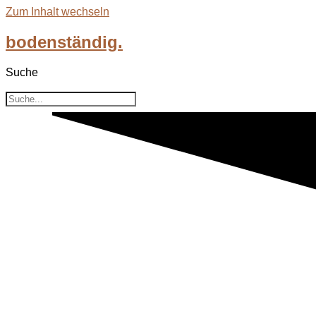
Zum Inhalt wechseln
bodenständig.
Suche
Suche
Tag 2 im Harz – bei Zwergen u
An unserem zweiten Tag im Harz besuch
Tropfsteinhöhle am Imberg und den W
und für die ganze Familie machbar.