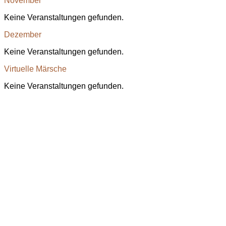
November
Keine Veranstaltungen gefunden.
Dezember
Keine Veranstaltungen gefunden.
Virtuelle Märsche
Keine Veranstaltungen gefunden.
bodenständig.com
Facebook
Instagram
Envelope
info@bodenständig.com
Blogbeiträge
2024
(1)
Extremmärsche
(24)
Rund ums Wandern
(2)