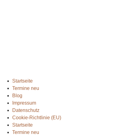
Facebook
Instagram
Envelope
info@bodenständig.com
Blogbeiträge
2024
(1)
Extremmärsche
(24)
Rund ums Wandern
(2)
Wandern mit Kindern
(9)
Wanderungen
(6)
Zwei Tage in
(2)
Startseite
Termine neu
Blog
Impressum
Datenschutz
Cookie-Richtlinie (EU)
Startseite
Termine neu