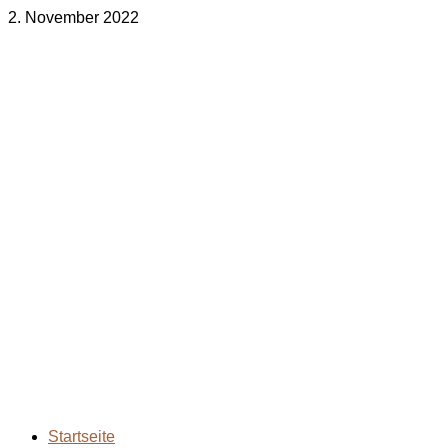
2. November 2022
bodenständig.com
Facebook
Instagram
Envelope
info@bodenständig.com
Blogbeiträge
2024
(1)
Extremmärsche
(24)
Rund ums Wandern
(2)
Wandern mit Kindern
(9)
Wanderungen
(6)
Zwei Tage in
(2)
Startseite