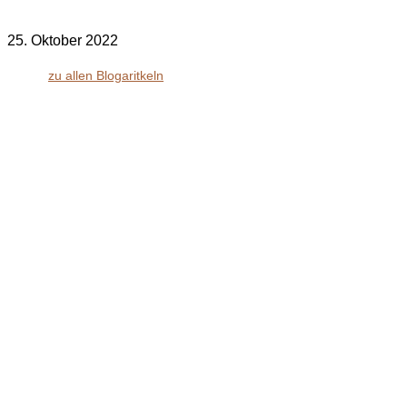
25. Oktober 2022
zu allen Blogaritkeln
bodenständig.com
Facebook
Instagram
Envelope
info@bodenständig.com
Blogbeiträge
2024
(1)
Extremmärsche
(24)
Rund ums Wandern
(2)
Wandern mit Kindern
(9)
Wanderungen
(6)
Zwei Tage in
(2)