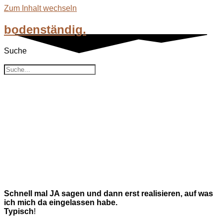
Zum Inhalt wechseln
bodenständig.
Suche
Suche
Mein Erstes Mal – 6 Wochen Zeit
bis zum Start
Das Erste Mal Megamarsch. 50 km am
Stück gehen.
Wie kam ich zur Teilnahme? Wie lief
meine Vorbereitung? Und was habe ich
daraus gelernt?
Schnell mal JA sagen und dann erst realisieren, auf was
ich mich da eingelassen habe.
Typisch
!