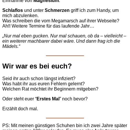
Einnahme von
Magnesium
.
Schlaflos
und unter
Schmerzen
griff ich zum Handy, um
mich abzulenken.
Was schreiben die vom Megamarsch auf ihrer Webseite?
Ah!! Weitere Termine für das laufende Jahr…
„Nur mal eben gucken. Nur mal schauen, ob da – vielleicht –
ein weiterer machbarer dabei wäre. Und dann frag ich die
Mädels.“
Wir war es bei euch?
Seid ihr auch schon längst infiziert?
Was habt ihr aus euren Fehlern gelernt?
Welchen Rat möchtet ihr Beginnern mitgeben?
Oder steht euer “
Erstes Mal
” noch bevor?
Erzählt doch mal.
PS: Mit meinen günstigen Schuhen bin ich zwei Jahre später