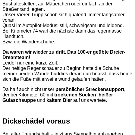
Bushaltestellen, auf Mäuerchen oder einfach an den
Straßenrand legten.
Unser Vierer-Trupp schob sich quälend immer langsamer
voran.
Quasi im Autopilot-Modus: still, schweigsam und leidend.
Bei Kilometer 74 warf die nächste dann das regennasse
Handtuch.
Bzw. die Wanderschuhe.
Da waren wir wieder zu dritt. Das 100-er geübte Dreier-
Dreamteam!
Leider nur eine kurze Zeit.
Der heftige Regenschauer zu Beginn hatte die Schuhe
meiner beiden Wanderbuddies derart durchnässt, dass beide
sich die Füße mittlerweile wund gelaufen hatten.
Da half auch nicht unser
persönlicher Streckensupport
,
der bei Kilometer 60 mit
trockenen Socken
,
heißer
Gulaschsuppe
und
kaltem Bier
auf uns wartete.
Dickschädel voraus
Bei aller Freundschaft – jetzt aus Sympathie aufzugeben,