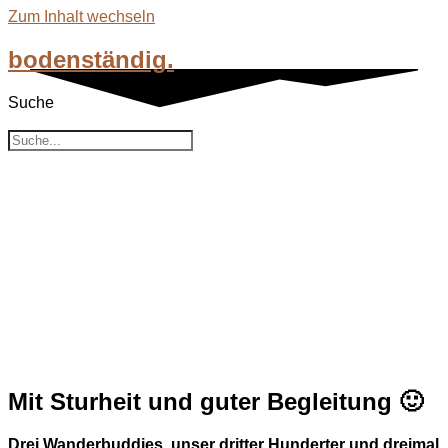
Zum Inhalt wechseln
bodenständig.
Suche
Suche
Sturheit siegt – 100 Kilometer
wandern bis zur Erschöpfung
Drei Wanderbuddies beim Megamarsch
in Köln - dem 100er, der so schön hätte
sein können. Wenn es denn nicht gleich
zu Beginn so geschüttet hätte. Wie
kommt man trotzdem ins Ziel?
Mit Sturheit und guter Begleitung 🙂
Drei Wanderbuddies, unser dritter Hunderter und dreimal