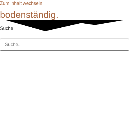
Zum Inhalt wechseln
bodenständig.
Suche
Suche
Veranstalter von
Extrem- und
Marathonmärschen
Ein Auszug der mir bekannten
Veranstalter. Von Riesen der Branche bis
hin zu einzelnen Organisationstalenten:
Ein paar haben mich so begeistert, dass
ich zum Wiederholungstäter geworden