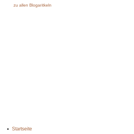
zu allen Blogaritkeln
bodenständig.com
Facebook
Instagram
Envelope
info@bodenständig.com
Blogbeiträge
2024
(1)
Extremmärsche
(24)
Rund ums Wandern
(2)
Wandern mit Kindern
(9)
Wanderungen
(6)
Zwei Tage in
(2)
Startseite