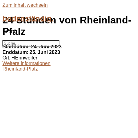
Zum Inhalt wechseln
bodenständig.
24 Stunden von Rheinland-
Pfalz
Suche
Suche
Startdatum:
24. Juni 2023
Enddatum:
25. Juni 2023
Ort:
HEnnweiler
Weitere Informationen
Rheinland-Pfalz
bodenständig.com
Facebook
Instagram
Envelope
info@bodenständig.com
Blogbeiträge