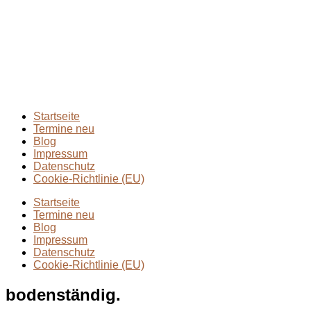
Blogbeiträge
2024
(1)
Extremmärsche
(24)
Rund ums Wandern
(2)
Wandern mit Kindern
(9)
Wanderungen
(6)
Zwei Tage in
(2)
Startseite
Termine neu
Blog
Impressum
Datenschutz
Cookie-Richtlinie (EU)
Startseite
Termine neu
Blog
Impressum
Datenschutz
Cookie-Richtlinie (EU)
bodenständig.