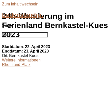
Zum Inhalt wechseln
bodenständig.
24h-Wanderung im
Ferienland Bernkastel-Kues
Suche
Suche
2023
Startdatum:
22. April 2023
Enddatum:
23. April 2023
Ort:
Bernkastel-Kues
Weitere Informationen
Rheinland-Pfalz
bodenständig.com
Facebook
Instagram
Envelope
info@bodenständig.com