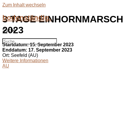
Zum Inhalt wechseln
bodenständig.
3 TAGE EINHORNMARSCH
2023
Suche
Suche
Startdatum:
15. September 2023
Enddatum:
17. September 2023
Ort:
Seefeld (AU)
Weitere Informationen
AU
bodenständig.com
Facebook
Instagram
Envelope
info@bodenständig.com
Blogbeiträge