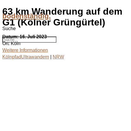
Zum
63 km Wanderung auf dem
Inhalt
bodenständig.
wechseln
G1 (Kölner Grüngürtel)
Suche
Suche
Datum:
16. Juli 2023
Ort:
Köln
Weitere Informationen
KölnpfadUltrawandern
|
NRW
bodenständig.com
Facebook
Instagram
Envelope
info@bodenständig.com
Blogbeiträge
2024
(1)