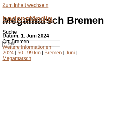
Zum Inhalt wechseln
bodenständig.
Megamarsch Bremen
Suche
Datum:
1. Juni 2024
Suche
Ort:
Bremen
Weitere Informationen
2024
|
50 - 99 km
|
Bremen
|
Juni
|
Megamarsch
bodenständig.com
Facebook
Instagram
Envelope
info@bodenständig.com
Blogbeiträge
2024
(1)
Extremmärsche
(24)