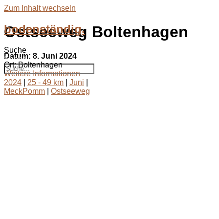
Zum Inhalt wechseln
bodenständig.
Ostseeweg Boltenhagen
Suche
Datum:
8. Juni 2024
Suche
Ort:
Boltenhagen
Weitere Informationen
2024
|
25 - 49 km
|
Juni
|
MeckPomm
|
Ostseeweg
bodenständig.com
Facebook
Instagram
Envelope
info@bodenständig.com
Blogbeiträge
2024
(1)
Extremmärsche
(24)