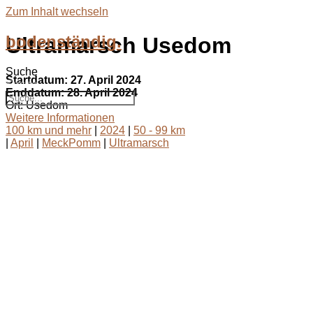
Zum Inhalt wechseln
bodenständig.
Ultramarsch Usedom
Suche
Startdatum:
27. April 2024
Suche
Enddatum:
28. April 2024
Ort:
Usedom
Weitere Informationen
100 km und mehr
|
2024
|
50 - 99 km
|
April
|
MeckPomm
|
Ultramarsch
bodenständig.com
Facebook
Instagram
Envelope
info@bodenständig.com
Blogbeiträge
2024
(1)