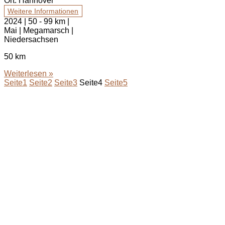
Ort:
Hannover
Weitere Informationen
2024 | 50 - 99 km |
Mai | Megamarsch |
Niedersachsen
50 km
Weiterlesen »
Seite
1
Seite
2
Seite
3
Seite
4
Seite
5
bodenständig.com
Facebook
Instagram
Envelope
info@bodenständig.com
Blogbeiträge
2024
(1)
Extremmärsche
(24)
Rund ums Wandern
(2)