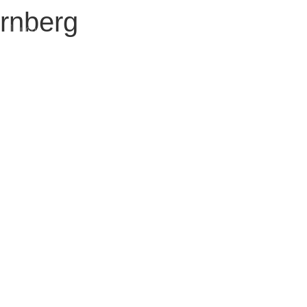
rnberg
Blogbeiträge
2024
(1)
Extremmärsche
(24)
Rund ums Wandern
(2)
Wandern mit Kindern
(9)
Wanderungen
(6)
Zwei Tage in
(2)