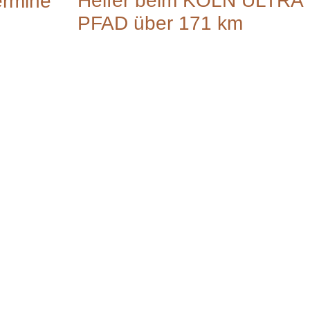
Helfer beim KÖLN ULTRA
ermine
PFAD über 171 km