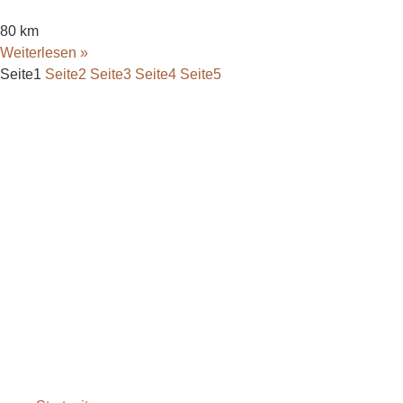
80 km
Weiterlesen »
Seite
1
Seite
2
Seite
3
Seite
4
Seite
5
bodenständig.com
Facebook
Instagram
Envelope
info@bodenständig.com
Blogbeiträge
2024
(1)
Extremmärsche
(24)
Rund ums Wandern
(2)
Wandern mit Kindern
(9)
Wanderungen
(6)
Zwei Tage in
(2)