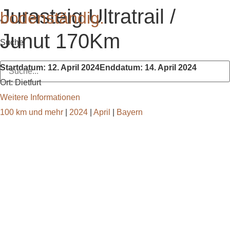
Zum
Jurasteig Ultratrail /
bodenständig.
Inhalt
wechseln
Junut 170Km
Suche
Suche
Startdatum:
12. April 2024
Enddatum:
14. April 2024
Ort:
Dietfurt
Weitere Informationen
100 km und mehr
|
2024
|
April
|
Bayern
bodenständig.com
Facebook
Instagram
Envelope
info@bodenständig.com
Blogbeiträge