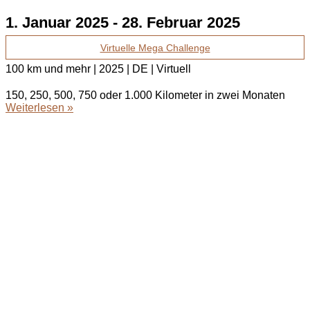
1. Januar 2025
-
28. Februar 2025
Virtuelle Mega Challenge
100 km und mehr | 2025 | DE | Virtuell
150, 250, 500, 750 oder 1.000 Kilometer in zwei Monaten
Weiterlesen »
bodenständig.com
Facebook
Instagram
Envelope
info@bodenständig.com
Blogbeiträge
2024
(1)
Extremmärsche
(24)
Rund ums Wandern
(2)
Wandern mit Kindern
(9)