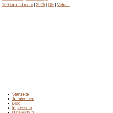
100 km und mehr
|
2025
|
DE
|
Virtuell
bodenständig.com
Facebook
Instagram
Envelope
info@bodenständig.com
Blogbeiträge
2024
(1)
Extremmärsche
(24)
Rund ums Wandern
(2)
Wandern mit Kindern
(9)
Wanderungen
(6)
Zwei Tage in
(2)
Startseite
Termine neu
Blog
Impressum
Datenschutz