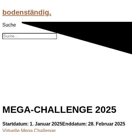
Zum
Inhalt
bodenständig.
wechseln
Suche
Suche
MEGA-CHALLENGE 2025
MEGA-CHALLENGE 2025
Startdatum:
1. Januar 2025
Enddatum:
28. Februar 2025
Virtuelle Mega Challenge