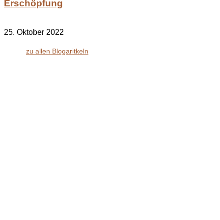
Erschöpfung
25. Oktober 2022
zu allen Blogaritkeln
bodenständig.com
Facebook
Instagram
Envelope
info@bodenständig.com
Blogbeiträge
2024
(1)
Extremmärsche
(24)
Rund ums Wandern
(2)
Wandern mit Kindern
(9)