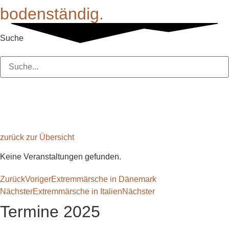
Zum
bodenständig.
Inhalt
wechseln
Suche
Suche
Extremmärsche in der
Schweiz
zurück zur Übersicht
Keine Veranstaltungen gefunden.
Zurück
Voriger
Extremmärsche in Dänemark
Nächster
Extremmärsche in Italien
Nächster
Termine 2025