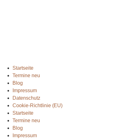
Blogbeiträge
2024
(1)
Extremmärsche
(24)
Rund ums Wandern
(2)
Wandern mit Kindern
(9)
Wanderungen
(6)
Zwei Tage in
(2)
Startseite
Termine neu
Blog
Impressum
Datenschutz
Cookie-Richtlinie (EU)
Startseite
Termine neu
Blog
Impressum